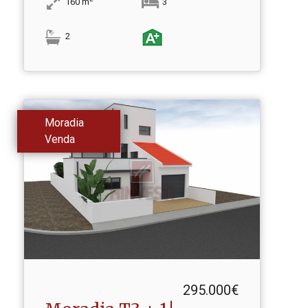
160
m
3
2
Moradia
Venda
295.000€