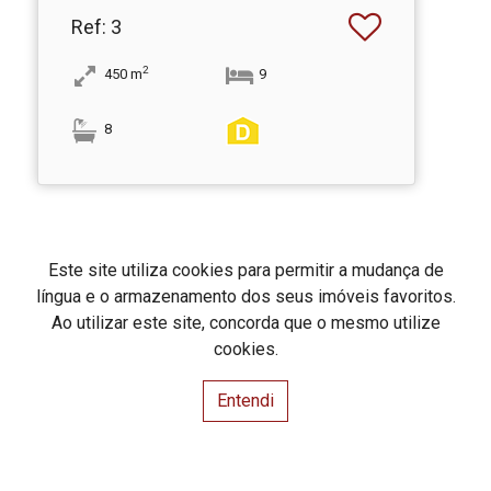
Ref
: 3
2
450
m
9
8
Este site utiliza cookies para permitir a mudança de
língua e o armazenamento dos seus imóveis favoritos.
Hinvesti - Mediação Imobiliária
Ao utilizar este site, concorda que o mesmo utilize
Expansão Global - Investimentos, Lda
AMI: 16100
cookies.
Centros de Resolução de Litígios
Política de Privacidade
Entendi
Livro de Reclamações
Website e CRM Imobiliário