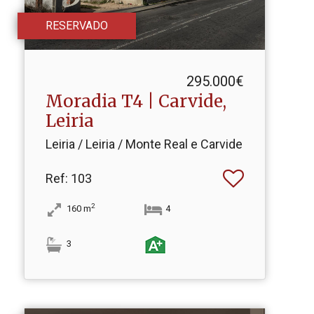
RESERVADO
295.000€
Moradia T4 | Carvide,
Leiria
Leiria / Leiria / Monte Real e Carvide
Ref
: 103
2
160
m
4
3