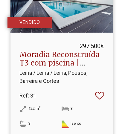
VENDIDO
297.500€
Moradia Reconstruída
T3 com piscina |
Cortes,.​..
Leiria / Leiria / Leiria, Pousos,
Barreira e Cortes
Ref
: 31
2
122
m
3
3
Isento