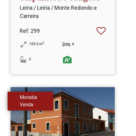
Leiria / Leiria / Monte Redondo e
Carreira
Ref
: 299
2
159.5
m
4
3
Moradia
Venda