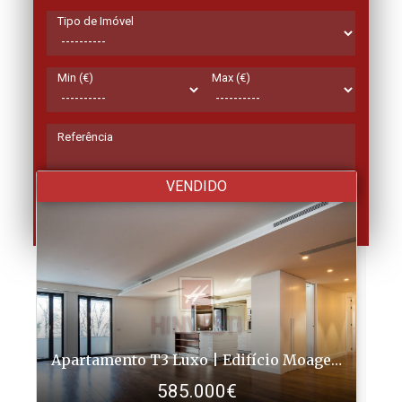
Tipo de Imóvel
IMÓVEIS
DESTACADOS
Min (€)
Max (€)
Referência
VENDIDO
Pesquisar
Apartamento T3 Luxo | Edifício Moagem Heritag.
Ap
585.000€