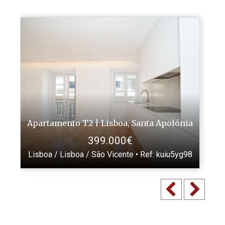
Apartamento T2 | Lisboa, Santa Apolónia
Ap
399.000€
Lisboa / Lisboa / São Vicente •
Ref
: kuiu5yg98