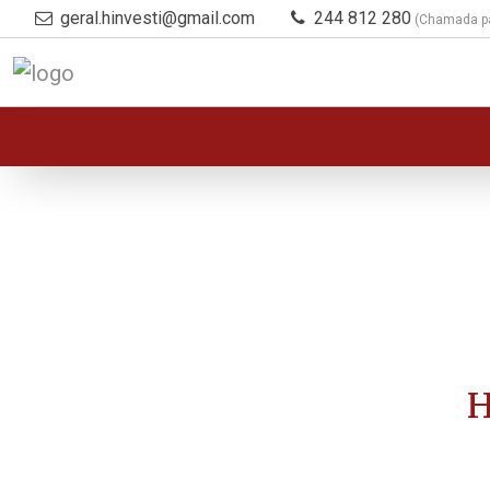
geral.hinvesti@gmail.com
244 812 280
(Chamada par
H