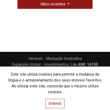
Mais recentes
Hinvesti - Mediação Imobiliária
Expansão Global - Investimentos, Lda
AMI: 16100
Este site utiliza cookies para permitir a mudança de
Centros de Resolução de Litígios
Política de Privacidade
língua e o armazenamento dos seus imóveis favoritos.
Livro de Reclamações
Ao utilizar este site, concorda que o mesmo utilize
cookies.
Website e CRM Imobiliário
Entendi
Powered by
©2026