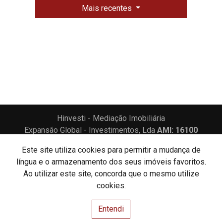
Mais recentes
Hinvesti - Mediação Imobiliária
Expansão Global - Investimentos, Lda
AMI: 16100
Este site utiliza cookies para permitir a mudança de
Centros de Resolução de Litígios
Política de Privacidade
língua e o armazenamento dos seus imóveis favoritos.
Livro de Reclamações
Ao utilizar este site, concorda que o mesmo utilize
cookies.
Website e CRM Imobiliário
Entendi
Powered by
©2026