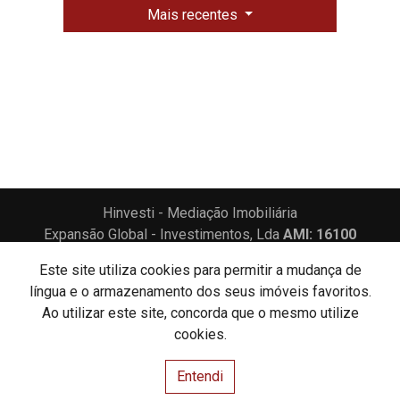
Mais recentes
Hinvesti - Mediação Imobiliária
Expansão Global - Investimentos, Lda
AMI: 16100
Este site utiliza cookies para permitir a mudança de
Centros de Resolução de Litígios
Política de Privacidade
língua e o armazenamento dos seus imóveis favoritos.
Livro de Reclamações
Ao utilizar este site, concorda que o mesmo utilize
cookies.
Website e CRM Imobiliário
Entendi
Powered by
©2026