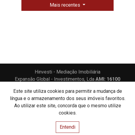
Mais recentes
Hinvesti - Mediação Imobiliária
Expansão Global - Investimentos, Lda
AMI: 16100
Este site utiliza cookies para permitir a mudança de
Centros de Resolução de Litígios
Política de Privacidade
língua e o armazenamento dos seus imóveis favoritos.
Livro de Reclamações
Ao utilizar este site, concorda que o mesmo utilize
cookies.
Website e CRM Imobiliário
Entendi
Powered by
©2026