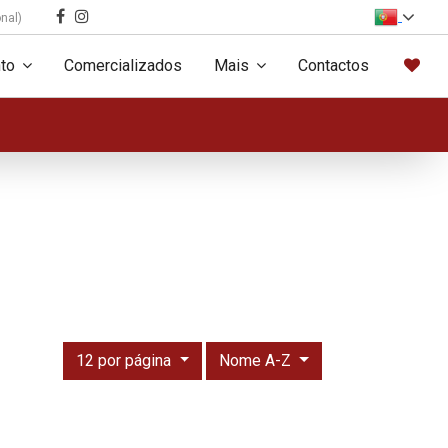
nal)
to
Comercializados
Mais
Contactos
12 por página
Nome A-Z