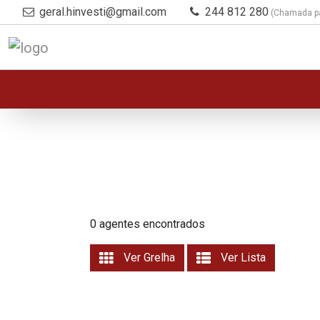
geral.hinvesti@gmail.com
244 812 280
(Chamada par
0 agentes encontrados
Ver Grelha
Ver Lista